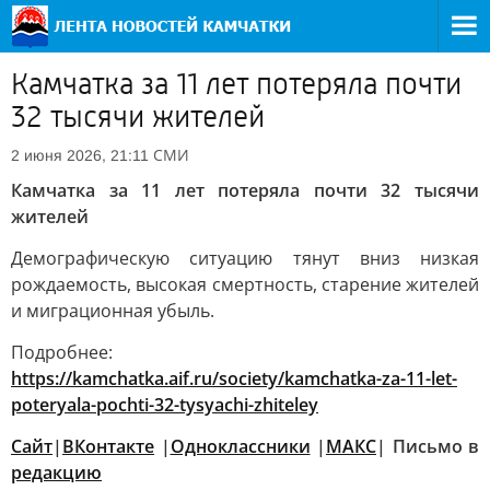
Камчатка за 11 лет потеряла почти
32 тысячи жителей
СМИ
2 июня 2026, 21:11
Камчатка за 11 лет потеряла почти 32 тысячи
жителей
Демографическую ситуацию тянут вниз низкая
рождаемость, высокая смертность, старение жителей
и миграционная убыль.
Подробнее:
https://kamchatka.aif.ru/society/kamchatka-za-11-let-
poteryala-pochti-32-tysyachi-zhiteley
Сайт
|
ВКонтакте
|
Одноклассники
|
MАКС
| Письмо в
редакцию