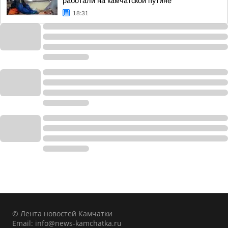
работали на камчатской путине
18:31
© Лента новостей Камчатки
Email:
info@news-kamchatka.ru