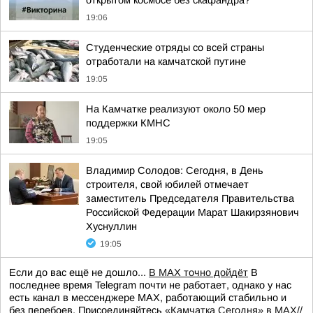
открытом космосе без скафандра?
19:06
Студенческие отряды со всей страны
отработали на камчатской путине
19:05
На Камчатке реализуют около 50 мер
поддержки КМНС
19:05
Владимир Солодов: Сегодня, в День
строителя, свой юбилей отмечает
заместитель Председателя Правительства
Российской Федерации Марат Шакирзянович
Хуснуллин
19:05
Если до вас ещё не дошло...
В MAX точно дойдёт
В
последнее время Telegram почти не работает, однако у нас
есть канал в мессенджере MAX, работающий стабильно и
без перебоев. Присоединяйтесь
«Камчатка Сегодня» в MAX//