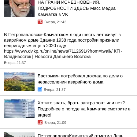
НА ГРАНИ ИСЧЕЗНОВЕНИЯ.
ПОДРОБНОСТИ ЗДЕСЬ Масс Медиа
Камчатка в VK
Вчера, 21:43
В Петропавловске-Камчатском люди шесть лет живут в
аварийном доме Здание 1938 года постройки признали
непригодным еще в 2020 году
https://www.dv.kp.ru/online/news/7112691/?from=twall
//
КП -
Владивосток | Новости Дальнего Востока
Вчера, 21:37
Бастрыкин потребовал доклад по делу о
нерасселении аварийного дома
Вчера, 21:37
Хотите знать, брать завтра зонт или нет?
Подробнее о погоде на Камчатке смотрите в
видео!
Вчера, 21:09
ПетропавловскКамчатский отметил День