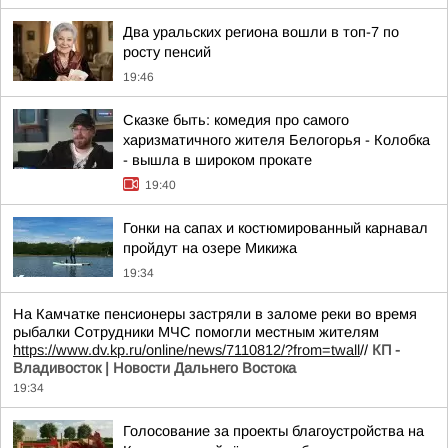
Два уральских региона вошли в топ-7 по
росту пенсий
19:46
Сказке быть: комедия про самого
харизматичного жителя Белогорья - Колобка
- вышла в широком прокате
19:40
Гонки на сапах и костюмированный карнавал
пройдут на озере Микижа
19:34
На Камчатке пенсионеры застряли в заломе реки во время
рыбалки Сотрудники МЧС помогли местным жителям
https://www.dv.kp.ru/online/news/7110812/?from=twall
//
КП -
Владивосток | Новости Дальнего Востока
19:34
Голосование за проекты благоустройства на