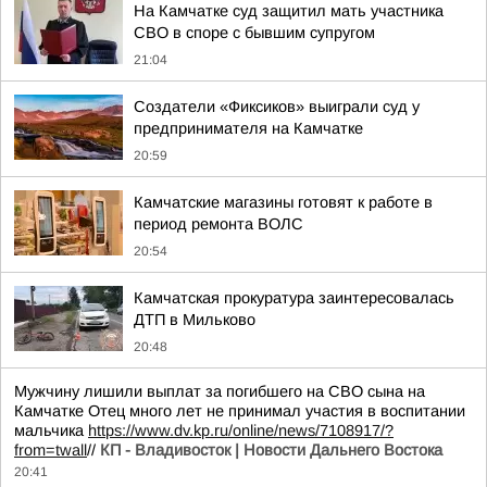
На Камчатке суд защитил мать участника
СВО в споре с бывшим супругом
21:04
Создатели «Фиксиков» выиграли суд у
предпринимателя на Камчатке
20:59
Камчатские магазины готовят к работе в
период ремонта ВОЛС
20:54
Камчатская прокуратура заинтересовалась
ДТП в Мильково
20:48
Мужчину лишили выплат за погибшего на СВО сына на
Камчатке Отец много лет не принимал участия в воспитании
мальчика
https://www.dv.kp.ru/online/news/7108917/?
from=twall
//
КП - Владивосток | Новости Дальнего Востока
20:41