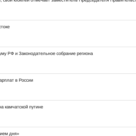
я, свой юбилей отмечает заместитель Председателя Правительс
стоке
уму РФ и Законодательное собрание региона
арплат в России
на камчатской путине
нием дня»