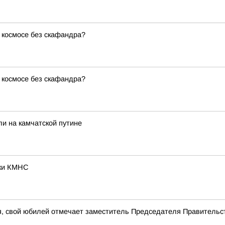
 космосе без скафандра?
 космосе без скафандра?
ли на камчатской путине
жки КМНС
я, свой юбилей отмечает заместитель Председателя Правитель