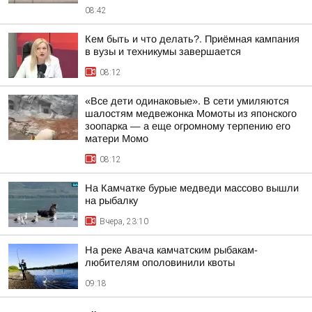
08:42
Кем быть и что делать?. Приёмная кампания
в вузы и техникумы завершается
08:12
«Все дети одинаковые». В сети умиляются
шалостям медвежонка Момоты из японского
зоопарка — а еще огромному терпению его
матери Момо
08:12
На Камчатке бурые медведи массово вышли
на рыбалку
Вчера, 23:10
На реке Авача камчатским рыбакам-
любителям ополовинили квоты
09:18