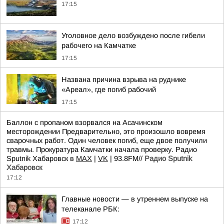
17:15
Уголовное дело возбуждено после гибели
рабочего на Камчатке
17:15
Названа причина взрыва на руднике
«Ареал», где погиб рабочий
17:15
Баллон с пропаном взорвался на Асачинском
месторождении Предварительно, это произошло вовремя
сварочных работ. Один человек погиб, еще двое получили
травмы. Прокуратура Камчатки начала проверку. Радио
Sputnik Хабаровск в
MAX
|
VK
| 93.8FM//
Радио Sputnik
Хабаровск
17:12
Главные новости — в утреннем выпуске на
телеканале РБК:
17:12