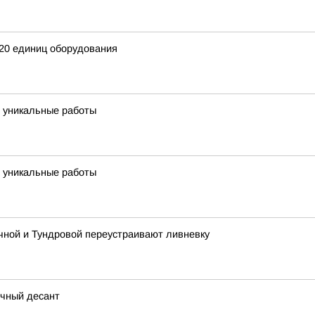
120 единиц оборудования
т уникальные работы
т уникальные работы
чной и Тундровой переустраивают ливневку
очный десант