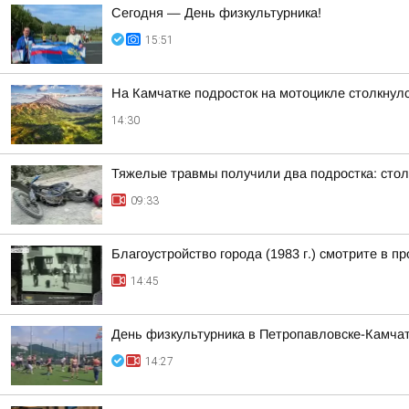
Сегодня — День физкультурника!
15:51
На Камчатке подросток на мотоцикле столкнулс
14:30
Тяжелые травмы получили два подростка: сто
09:33
Благоустройство города (1983 г.) смотрите 
14:45
День физкультурника в Петропавловске-Камчат
14:27