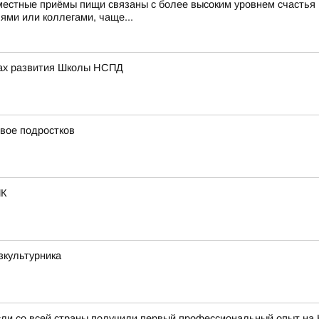
тные приёмы пищи связаны с более высоким уровнем счастья Н
ями или коллегами, чаще...
вах развития Школы НСПД
вое подростков
ИК
зкультурника
сли со всей страны получили первый профессиональный опыт на