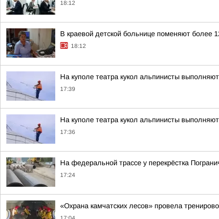
18:12
В краевой детской больнице поменяют более 
18:12
На куполе театра кукол альпинисты выполняю
17:39
На куполе театра кукол альпинисты выполняю
17:36
На федеральной трассе у перекрёстка Пограни
17:24
«Охрана камчатских лесов» провела трениров
17:04