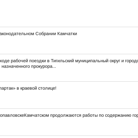
 Законодательном Собрании Камчатки
ходе рабочей поездки в Тигильский муниципальный округ и город
назначенного прокурора...
артак» в краевой столице!
етропавловскеКамчатском продолжаются работы по содержанию го