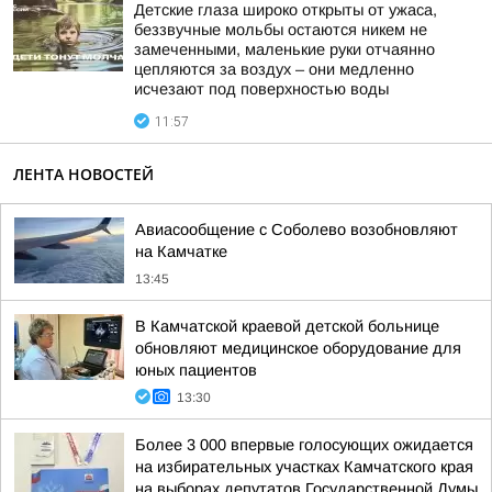
Детские глаза широко открыты от ужаса,
беззвучные мольбы остаются никем не
замеченными, маленькие руки отчаянно
цепляются за воздух – они медленно
исчезают под поверхностью воды
11:57
ЛЕНТА НОВОСТЕЙ
Авиасообщение с Соболево возобновляют
на Камчатке
13:45
В Камчатской краевой детской больнице
обновляют медицинское оборудование для
юных пациентов
13:30
Более 3 000 впервые голосующих ожидается
на избирательных участках Камчатского края
на выборах депутатов Государственной Думы