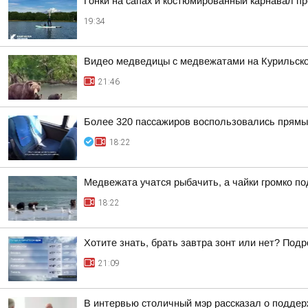
Гонки на сапах и костюмированный карнавал п
19:34
Видео медведицы с медвежатами на Курильском
21:46
Более 320 пассажиров воспользовались прямы
18:22
Медвежата учатся рыбачить, а чайки громко п
18:22
Хотите знать, брать завтра зонт или нет? Подр
21:09
В интервью столичный мэр рассказал о поддер