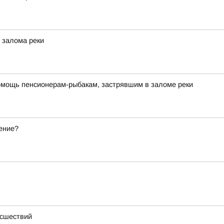
 залома реки
омощь пенсионерам-рыбакам, застрявшим в заломе реки
ение?
исшествий