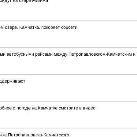
ройдут на озере Микижа
 озере, Камчатка, покоряет соцсети
ми автобусными рейсами между Петропавловском-Камчатским и
оддерживают
обнее о погоде на Камчатке смотрите в видео!
жке Петропавловска-Камчатского