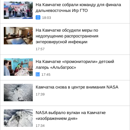
На Камчатке собрали команду для финала
дальневосточных Игр ГТО
18:03
На Камчатке обсудили меры по
недопущению распространения
энтеровирусной инфекции
17:57
На Камчатке «промониторили» детский
лагерь «Альбатрос»
17:45
Камчатка снова в центре внимания NASA
17:39
NASA выбрало вулкан на Камчатке
«изображением дня»
17:34