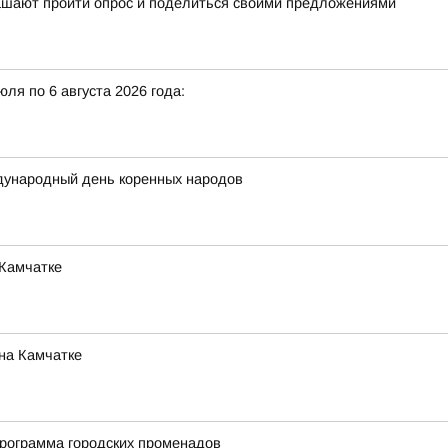
лашают пройти опрос и поделиться своими предложениями
ля по 6 августа 2026 года:
ждународный день коренных народов
 Камчатке
на Камчатке
рограмма городских променадов