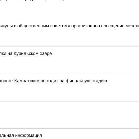
аникулы с общественным советом» организовано посещение межр
ки на Курильском озере
вловске-Камчатском выходит на финальную стадию
уальная информация