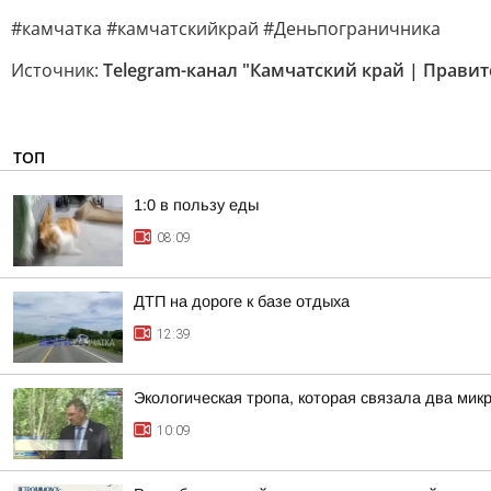
#камчатка #камчатскийкрай #Деньпограничника
Источник:
Telegram-канал "Камчатский край | Правит
ТОП
1:0 в пользу еды
08:09
ДТП на дороге к базе отдыха
12:39
Экологическая тропа, которая связала два мик
10:09