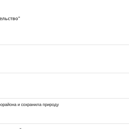
ельство"
рорайона и сохранила природу