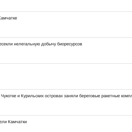
Камчатке
есекли нелегальную добычу биоресурсов
 Чукотке и Курильских островах заняли береговые ракетные комп
тели Камчатки