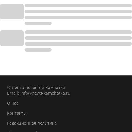
© Лента новостей Камчатки
Email:
info@news-kamchatka.ru
О нас
Контакты
Редакционная политика