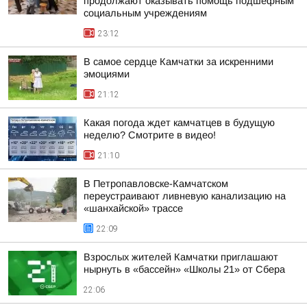
продолжают оказывать помощь подшефным
социальным учреждениям
23:12
В самое сердце Камчатки за искренними
эмоциями
21:12
Какая погода ждет камчатцев в будущую
неделю? Cмотрите в видео!
21:10
В Петропавловске-Камчатском
переустраивают ливневую канализацию на
«шанхайской» трассе
22:09
Взрослых жителей Камчатки приглашают
нырнуть в «бассейн» «Школы 21» от Сбера
22:06