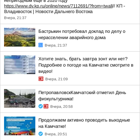
непригодным еще в 2020 году
https://www.dv.kp.ru/online/news/7112691/?from=twall
//
КП -
Владивосток | Новости Дальнего Востока
Вчера, 21:37
Бастрыкин потребовал доклад по делу о
нерасселении аварийного дома
Вчера, 21:37
Хотите знать, брать завтра зонт или нет?
Подробнее о погоде на Камчатке смотрите в
видео!
Вчера, 21:09
ПетропавловскКамчатский отметил День
физкультурника!
Вчера, 20:58
Продолжаем активно проводить выходные
на Камчатке!
Вчера, 20:51