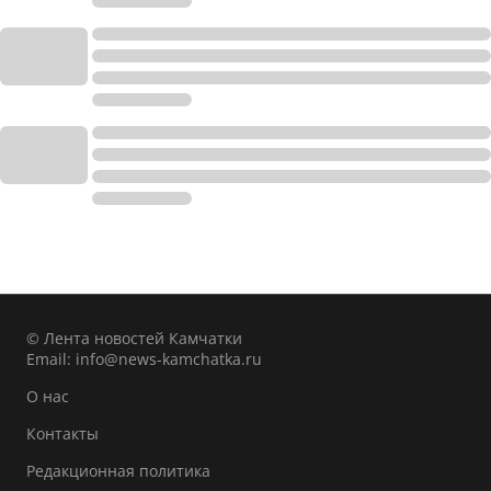
© Лента новостей Камчатки
Email:
info@news-kamchatka.ru
О нас
Контакты
Редакционная политика