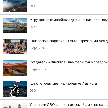
06:51
Миру грозит крупнейший дефицит питьевой во
06:27
Елизовские спортсмены стали призёрами между
Вчера, 23:40
Создатели «Фиксиков» выиграли суд у предпр
Вчера, 20:59
Где отключат свет на Камчатке 7 августа
06:04
Участники СВО и члены их семей активно осва