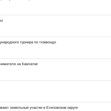
ды
народного турнира по тхэквондо
инимателя на Камчатке
ивают земельные участки в Елизовском округе