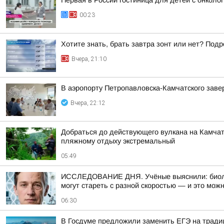
Первая в России гостиница для детей с онкол
00:23
Хотите знать, брать завтра зонт или нет? Подр
Вчера, 21:10
В аэропорту Петропавловска-Камчатского заве
Вчера, 22:12
Добраться до действующего вулкана на Камчат
пляжному отдыху экстремальный
05:49
ИССЛЕДОВАНИЕ ДНЯ. Учёные выяснили: биологи
могут стареть с разной скоростью — и это мож
06:30
В Госдуме предложили заменить ЕГЭ на тради