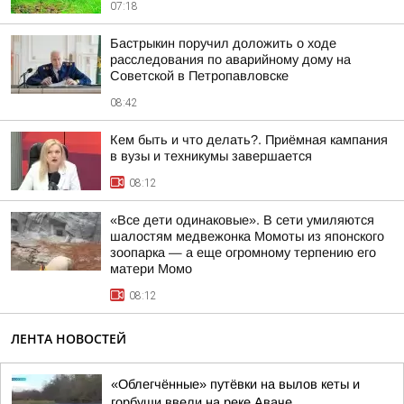
07:18
Бастрыкин поручил доложить о ходе
расследования по аварийному дому на
Советской в Петропавловске
08:42
Кем быть и что делать?. Приёмная кампания
в вузы и техникумы завершается
08:12
«Все дети одинаковые». В сети умиляются
шалостям медвежонка Момоты из японского
зоопарка — а еще огромному терпению его
матери Момо
08:12
ЛЕНТА НОВОСТЕЙ
«Облегчённые» путёвки на вылов кеты и
горбуши ввели на реке Аваче