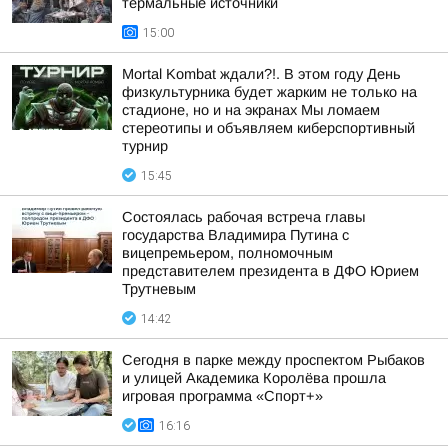
термальные источники
15:00
Mortal Kombat ждали?!. В этом году День
физкультурника будет жарким не только на
стадионе, но и на экранах Мы ломаем
стереотипы и объявляем киберспортивный
турнир
15:45
Состоялась рабочая встреча главы
государства Владимира Путина с
вицепремьером, полномочным
представителем президента в ДФО Юрием
Трутневым
14:42
Сегодня в парке между проспектом Рыбаков
и улицей Академика Королёва прошла
игровая программа «Спорт+»
16:16