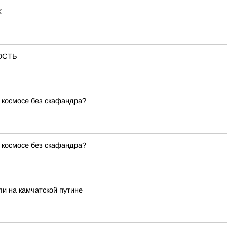
K
ВОСТЬ
 космосе без скафандра?
 космосе без скафандра?
ли на камчатской путине