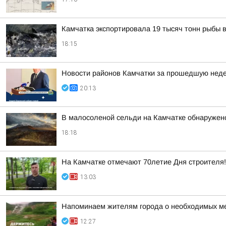
Камчатка экспортировала 19 тысяч тонн рыбы 
18:15
Новости районов Камчатки за прошедшую нед
20:13
В малосоленой сельди на Камчатке обнаружен
18:18
На Камчатке отмечают 70летие Дня строителя!
13:03
Напоминаем жителям города о необходимых ме
12:27