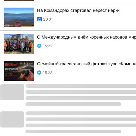
На Командорах стартовал нерест нерки
20:04
С Международным днём коренных народов мир
15:39
Семейный краеведческий фотоконкурс «Каменно
15:33