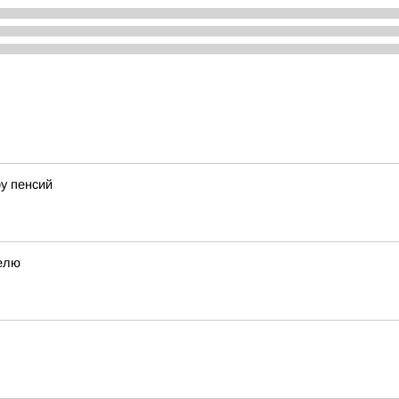
у пенсий
елю