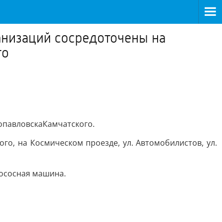
анизаций сосредоточены на
го
опавловскаКамчатского.
кого, на Космическом проезде, ул. Автомобилистов, ул.
лососная машина.