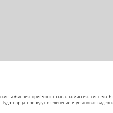
ские избиения приёмного сына; комиссия: система бе
я Чудотворца проведут озеленение и установят видео