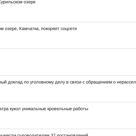
Курильском озере
 озере, Камчатка, покоряет соцсети
ный доклад по уголовному делу в связи с обращением о нерассел
атра кукол уникальные кровельные работы
вынесли судоводителям 37 постановлений