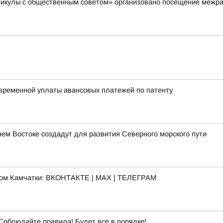
аникулы с общественным советом» организовано посещение межр
временной уплаты авансовых платежей по патенту
м Востоке создадут для развития Северного морского пути
ком Камчатки: ВКОНТАКТЕ | МАХ | ТЕЛЕГРАМ
Соблюдайте правила! Будет все в порядке!