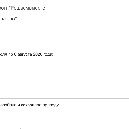
трон #Решаемвместе
льство"
ля по 6 августа 2026 года:
рорайона и сохранила природу