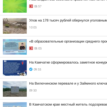
08:57
Улов на 178 тысяч рублей обернулся уголовны
10:03
«В образовательные организации среднего про
08:03
На Камчатке сформировалось заметное конкур
09:33
На Вилючинском перевале и у Зайкиного ключ
09:30
В Камчатском крае местный житель подозревае