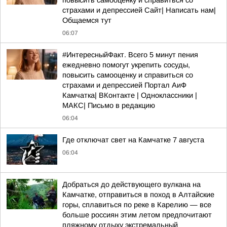
повысить самооценку и справиться со
страхами и депрессией Сайт| Написать нам|
Общаемся тут
06:07
#ИнтересныйФакт. Всего 5 минут пения
ежедневно помогут укрепить сосуды,
повысить самооценку и справиться со
страхами и депрессией Портал АиФ
Камчатка| ВКонтакте | Одноклассники |
MАКС| Письмо в редакцию
06:04
Где отключат свет на Камчатке 7 августа
06:04
Добраться до действующего вулкана на
Камчатке, отправиться в поход в Алтайские
горы, сплавиться по реке в Карелию — все
больше россиян этим летом предпочитают
пляжному отдыху экстремальный