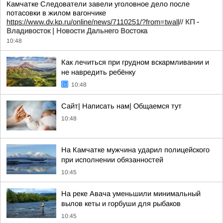
Камчатке Следователи завели уголовное дело после
потасовки в жилом вагончике
https://www.dv.kp.ru/online/news/7110251/?from=twall
//
КП -
Владивосток | Новости Дальнего Востока
10:48
Как лечиться при грудном вскармливании и
не навредить ребёнку
10:48
Сайт| Написать нам| Общаемся тут
10:48
На Камчатке мужчина ударил полицейского
при исполнении обязанностей
10:45
На реке Авача уменьшили минимальный
вылов кеты и горбуши для рыбаков
10:45