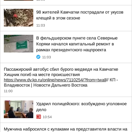
98 жителей Камчатки пострадали от укусов
клещей в этом сезоне
11:03
В фельдшерском пункте села Северные
Коряки начался капитальный ремонт в
рамках президентского нацпроекта
11:03
Пассажирский автобус сбил бурого медведя на Камчатке
Хищник погиб на месте происшествия
https://www.dv.kp.ru/online/news/7110254/?from=twall
//
КП -
Владивосток | Новости Дальнего Востока
11:00
Ударил полицейского: возбуждено уголовное
дело
10:54
Мужчина набросился с кулаками на представителя власти на