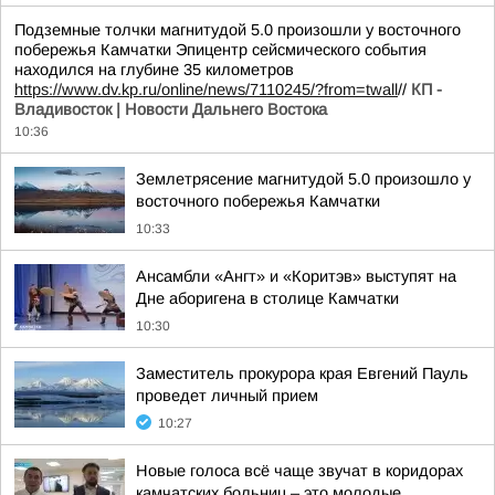
Подземные толчки магнитудой 5.0 произошли у восточного
побережья Камчатки Эпицентр сейсмического события
находился на глубине 35 километров
https://www.dv.kp.ru/online/news/7110245/?from=twall
//
КП -
Владивосток | Новости Дальнего Востока
10:36
Землетрясение магнитудой 5.0 произошло у
восточного побережья Камчатки
10:33
Ансамбли «Ангт» и «Коритэв» выступят на
Дне аборигена в столице Камчатки
10:30
Заместитель прокурора края Евгений Пауль
проведет личный прием
10:27
Новые голоса всё чаще звучат в коридорах
камчатских больниц – это молодые