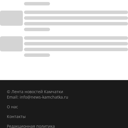
© Лента новостей Камчатки
Email:
info@news-kamchatka.ru
О нас
Контакты
Редакционная политика