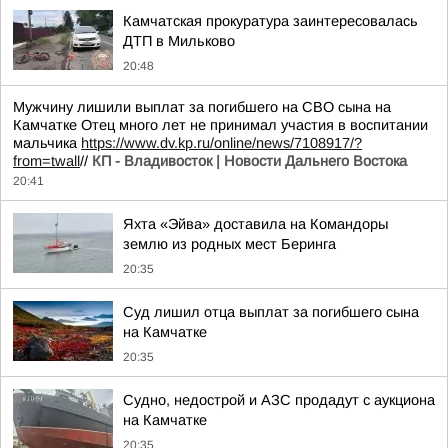
Камчатская прокуратура заинтересовалась
ДТП в Мильково
20:48
Мужчину лишили выплат за погибшего на СВО сына на
Камчатке Отец много лет не принимал участия в воспитании
мальчика
https://www.dv.kp.ru/online/news/7108917/?
from=twall
//
КП - Владивосток | Новости Дальнего Востока
20:41
Яхта «Эйва» доставила на Командоры
землю из родных мест Беринга
20:35
Суд лишил отца выплат за погибшего сына
на Камчатке
20:35
Судно, недострой и АЗС продадут с аукциона
на Камчатке
20:35