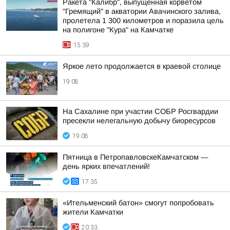
Ракета "Калибр", выпущенная корветом
"Гремящий" в акватории Авачинского залива,
пролетела 1 300 километров и поразила цель
на полигоне "Кура" на Камчатке
15:39
Яркое лето продолжается в краевой столице
19:08
На Сахалине при участии СОБР Росгвардии
пресекли нелегальную добычу биоресурсов
19:08
Пятница в ПетропавловскеКамчатском —
день ярких впечатлений!
17:35
«Ительменский батон» смогут попробовать
жители Камчатки
20:33