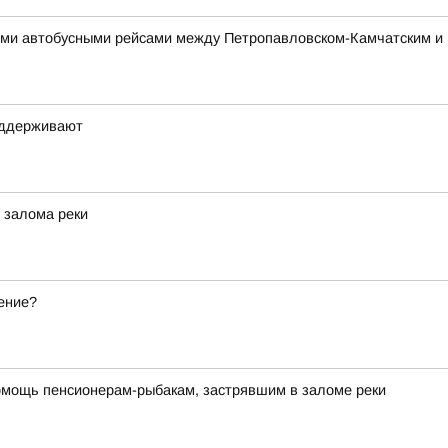
ми автобусными рейсами между Петропавловском-Камчатским и
оддерживают
 залома реки
ение?
омощь пенсионерам-рыбакам, застрявшим в заломе реки