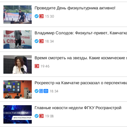
Проведите День физкультурника активно!
15:30
Владимир Солодов: Физкульт-привет, Камчатка
18:34
Время смотреть на звезды. Какие космические
19:46
Росреестр на Камчатке рассказал о перспекти
18:34
Главные новости недели ФГКУ Росгранстрой
19:08