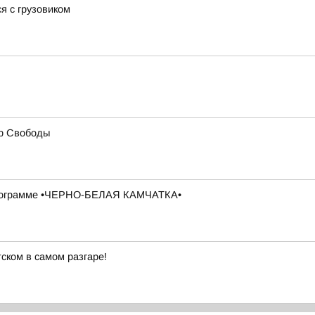
я с грузовиком
ер Свободы
в программе •ЧЕРНО-БЕЛАЯ КАМЧАТКА•
ском в самом разгаре!