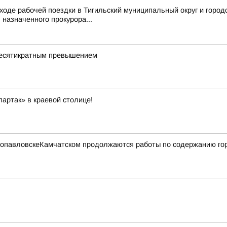
ходе рабочей поездки в Тигильский муниципальный округ и город
назначенного прокурора...
 десятикратным превышением
артак» в краевой столице!
етропавловскеКамчатском продолжаются работы по содержанию го