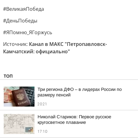
#ВеликаяПобеда
#ДеньПобеды
#ЯПомню_ЯГоржусь
Источник:
Канал в МАКС "Петропавловск-
Камчатский: официально"
ТОП
Три региона ДФО – в лидерах России по
размеру пенсий
20:21
Николай Стариков: Первое русское
кругосветное плавание
17:10