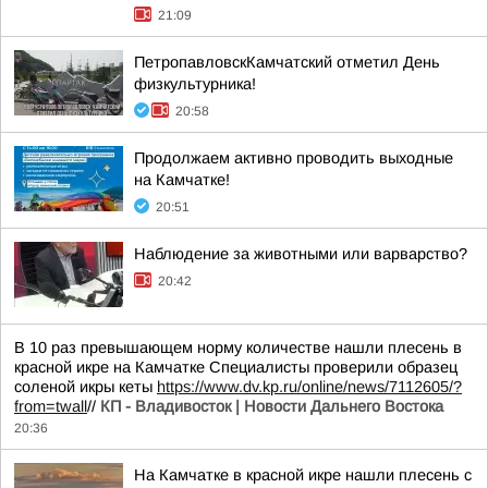
21:09
ПетропавловскКамчатский отметил День
физкультурника!
20:58
Продолжаем активно проводить выходные
на Камчатке!
20:51
Наблюдение за животными или варварство?
20:42
В 10 раз превышающем норму количестве нашли плесень в
красной икре на Камчатке Специалисты проверили образец
соленой икры кеты
https://www.dv.kp.ru/online/news/7112605/?
from=twall
//
КП - Владивосток | Новости Дальнего Востока
20:36
На Камчатке в красной икре нашли плесень с