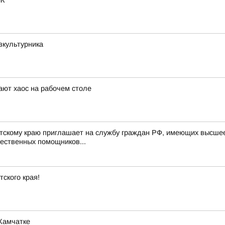
ИК
зкультурника
ют хаос на рабочем столе
скому краю приглашает на службу граждан РФ, имеющих высшее 
щественных помощников...
ского края!
 Камчатке