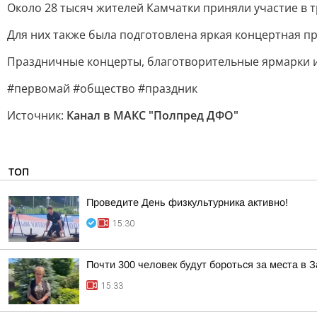
Около 28 тысяч жителей Камчатки приняли участие в
Для них также была подготовлена яркая концертная п
Праздничные концерты, благотворительные ярмарки и
#первомай #общество #праздник
Источник:
Канал в МАКС "Полпред ДФО"
ТОП
Проведите День физкультурника активно!
15:30
Почти 300 человек будут бороться за места в
15:33