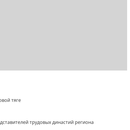
овой тяге
дставителей трудовых династий региона