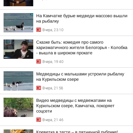
На Камчатке бурые медведи массово вышли
на рыбалку
Вчера, 23:10
Сказке быть: комедия про самого
харизматичного жителя Белогорья - Колобка
- вышла в широком прокате
Вчера, 19:40
Медведицы с малышами устроили рыбалку
на Курильском озере
Вчера, 21:58
Видео медведицы с медвежатами на
Курильском озере, Камчатка, покоряет
соцсети
Вчера, 21:46
Креветка в тесте – в пятничной рубрике!