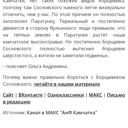
Камчатки, нет таких похожих видов борщевика,
поэтому там Сосновского намного легче визиуально
отличить, чем у нас. По этой причине он полностью
заполонил Паратунку, Термальный и постепенно
движется в сторону Вулканного: люди привыкли, что
на тёплых землях в Паратунке растёт наше
камчатское высокотравье. Но постепенно борщевик
Сосновского полностью вытеснил борщевик
шерстистого, а жители не заметили подмены»,
– поясняет Ольга Андреевна.
Почему важно правильно бороться с борщевиком
Сосновского,
читайте в нашем материале
Сайт
|
ВКонтакте
|
Одноклассники
|
MАКС
|
Письмо
в редакцию
Источник:
Канал в МАКС "АиФ Камчатка"