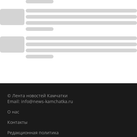
© Лента новостей Камчатки
Email:
info@news-kamchatka.ru
О нас
Контакты
Редакционная политика