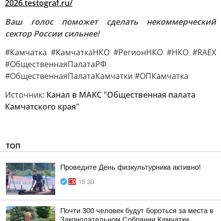
2026.testograf.ru/
Ваш голос поможет сделать некоммерческий
сектор России сильнее!
#Камчатка #КамчаткаНКО #РегионНКО #НКО #RAEX
#ОбщественнаяПалатаРФ
#ОбщественнаяПалатаКамчатки #ОПКамчатка
Источник:
Канал в МАКС "Общественная палата
Камчатского края"
ТОП
Проведите День физкультурника активно!
15:30
Почти 300 человек будут бороться за места в
Законодательном Собрании Камчатки