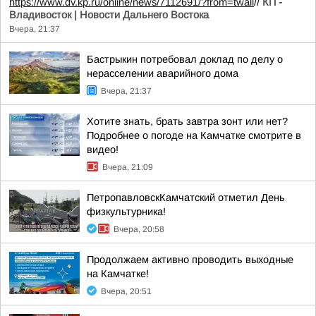
https://www.dv.kp.ru/online/news/7112691/?from=twall
//
КП -
Владивосток | Новости Дальнего Востока
Вчера, 21:37
Бастрыкин потребовал доклад по делу о
нерасселении аварийного дома
Вчера, 21:37
Хотите знать, брать завтра зонт или нет?
Подробнее о погоде на Камчатке смотрите в
видео!
Вчера, 21:09
ПетропавловскКамчатский отметил День
физкультурника!
Вчера, 20:58
Продолжаем активно проводить выходные
на Камчатке!
Вчера, 20:51