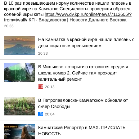
В 10 раз превышающем норму количестве нашли плесень в
красной икре на Камчатке Специалисты проверили образец
соленой икры кеты
https://www.dv.kp.ru/online/news/7112605/?
from=twall
//
КП - Владивосток | Новости Дальнего Востока
20:36
На Камчатке в красной икре нашли плесень с
десятикратным превышением
20:33
В Мильково к открытию готовится средняя
школа номер 2. Сейчас там проходит
капитальный ремонт
20:13
В Петропавловске-Камчатском обновляют
сквер Свободы
20:04
Камчатский Репортёр в MAX. ПРИСЛАТЬ
НОВОСТЬ