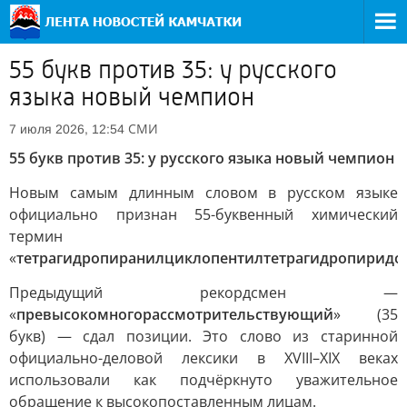
55 букв против 35: у русского
языка новый чемпион
СМИ
7 июля 2026, 12:54
55 букв против 35: у русского языка новый чемпион
Новым самым длинным словом в русском языке
официально признан 55-буквенный химический
термин
«
тетрагидропиранилциклопентилтетрагидропирид
Предыдущий рекордсмен —
«
превысокомногорассмотрительствующий
» (35
букв) — сдал позиции. Это слово из старинной
официально-деловой лексики в XVIII–XIX веках
использовали как подчёркнуто уважительное
обращение к высокопоставленным лицам.