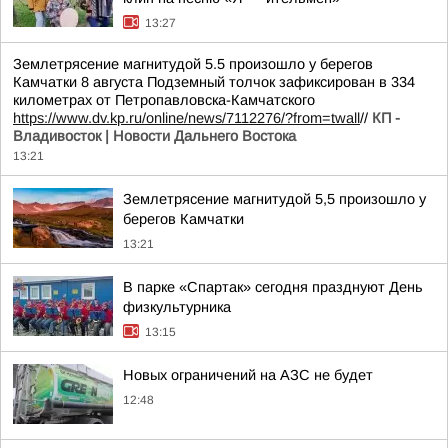
13:27
Землетрясение магнитудой 5.5 произошло у берегов
Камчатки 8 августа Подземный толчок зафиксирован в 334
километрах от Петропавловска-Камчатского
https://www.dv.kp.ru/online/news/7112276/?from=twall
//
КП -
Владивосток | Новости Дальнего Востока
13:21
Землетрясение магнитудой 5,5 произошло у
берегов Камчатки
13:21
В парке «Спартак» сегодня празднуют День
физкультурника
13:15
Новых ограничений на АЗС не будет
12:48