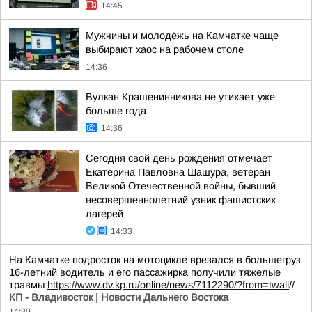
14:45
Мужчины и молодёжь на Камчатке чаще
выбирают хаос на рабочем столе
14:36
Вулкан Крашенинникова не утихает уже
больше года
14:36
Сегодня свой день рождения отмечает
Екатерина Павловна Шашура, ветеран
Великой Отечественной войны, бывший
несовершеннолетний узник фашистских
лагерей
14:33
На Камчатке подросток на мотоцикле врезался в большегруз
16-летний водитель и его пассажирка получили тяжелые
травмы
https://www.dv.kp.ru/online/news/7112290/?from=twall
//
КП - Владивосток | Новости Дальнего Востока
14:30