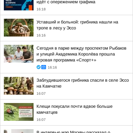
идёт с опережением графика
16:18
Уставший и больной: грибника нашли на
тропе в лесу у Эссо
16:16
Сегодня в парке между проспектом Рыбаков
и улицей Академика Королёва прошла
игровая программа «Спорт+»
16:16
Заблудившегося грибника спасли в селе Эссо
на Камчатке
16:07
Клещи покусали почти вдвое больше
камчатцев
16:07
В интервью мэр Москвы рассказал о