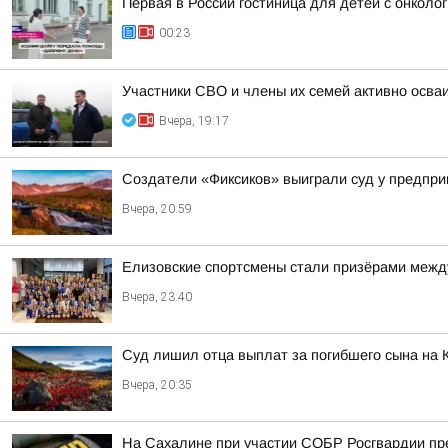
Первая в России гостиница для детей с онкол
00:23
Участники СВО и члены их семей активно осва
Вчера, 19:17
Создатели «Фиксиков» выиграли суд у предпр
Вчера, 20:59
Елизовские спортсмены стали призёрами между
Вчера, 23:40
Суд лишил отца выплат за погибшего сына на 
Вчера, 20:35
На Сахалине при участии СОБР Росгвардии пр