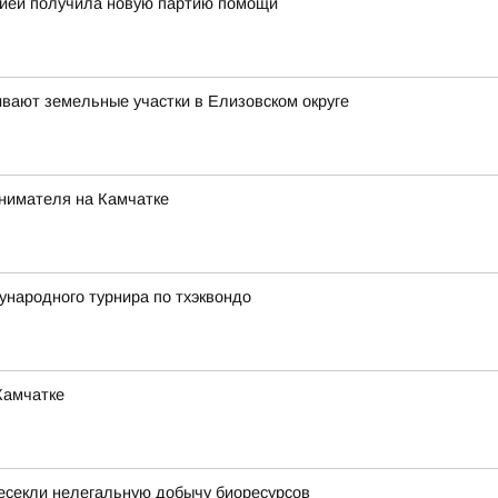
огией получила новую партию помощи
ивают земельные участки в Елизовском округе
инимателя на Камчатке
народного турнира по тхэквондо
Камчатке
есекли нелегальную добычу биоресурсов