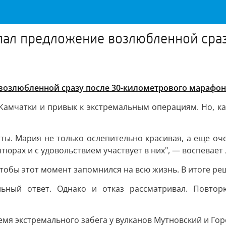
лал предложение возлюбленной сраз
возлюбленной сразу после 30-километрового марафон
Камчатки и привык к экстремальным операциям. Но, ка
ты. Мария не только ослепительно красивая, а еще оч
тюрах и с удовольствием участвует в них", — воспевае
 чтобы этот момент запомнился на всю жизнь. В итоге ре
ьный ответ. Однако и отказ рассматривал. Повтор
мя экстремального забега у вулканов Мутновский и Гор