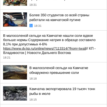
18:31
Более 350 студентов со всей страны
работали на камчатской путине
18:31
В малосоленой сельди на Камчатке нашли соли вдвое
больше нормы Содержание натрия в образце составило
8,1% при допустимых 4-6%
https://www.dv.kp.ru/online/news/7113314/?from=twall
//
КП -
Владивосток | Новости Дальнего Востока
18:21
В малосоленой сельди на Камчатке
обнаружено превышение соли
18:18
Камчатка экспортировала 19 тысяч тонн
рыбы в июле
18:15