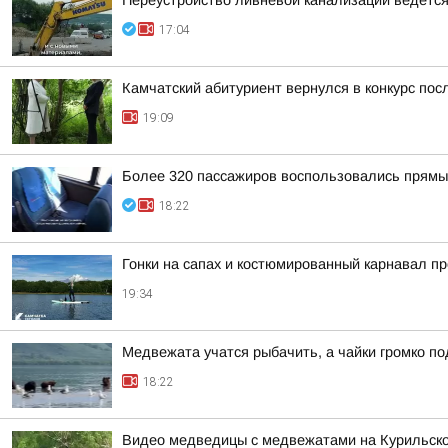
Переустройство ливневой канализации ведется 
17:04
Камчатский абитуриент вернулся в конкурс посл
19:09
Более 320 пассажиров воспользовались прямы
18:22
Гонки на сапах и костюмированный карнавал п
19:34
Медвежата учатся рыбачить, а чайки громко п
18:22
Видео медведицы с медвежатами на Курильском