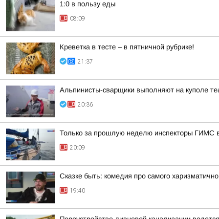
1:0 в пользу еды
08:09
Креветка в тесте – в пятничной рубрике!
21:37
Альпинисты-сварщики выполняют на куполе те
20:36
Только за прошлую неделю инспекторы ГИМС 
20:09
Сказке быть: комедия про самого харизматично
19:40