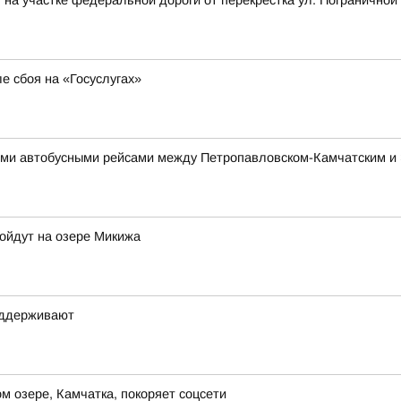
на участке федеральной дороги от перекрёстка ул. Пограничной 
е сбоя на «Госуслугах»
ми автобусными рейсами между Петропавловском-Камчатским и
ройдут на озере Микижа
оддерживают
 озере, Камчатка, покоряет соцсети