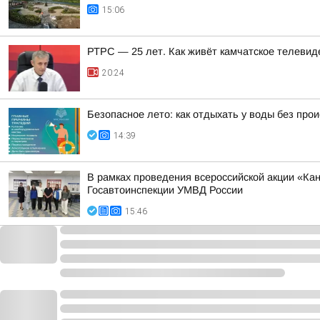
15:06
РТРС — 25 лет. Как живёт камчатское телевид
20:24
Безопасное лето: как отдыхать у воды без про
14:39
В рамках проведения всероссийской акции «К
Госавтоинспекции УМВД России
15:46