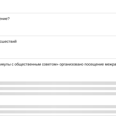
ение?
исшествий
аникулы с общественным советом» организовано посещение межр