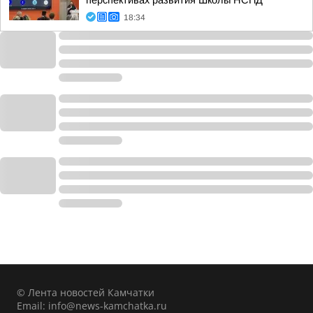
перспективах развития Школы НСПД
18:34
© Лента новостей Камчатки
Email:
info@news-kamchatka.ru