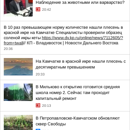
Наблюдение за животными или варварство?
20:42
В 10 раз превышающем норму количестве нашли плесень в
красной икре на Камчатке Специалисты проверили образец
соленой икры кеты
https://www.dv.kp.ru/online/news/7112605/?
from=twall
//
КП - Владивосток | Новости Дальнего Востока
20:36
На Камчатке в красной икре нашли плесень с
десятикратным превышением
20:33
В Мильково к открытию готовится средняя
школа номер 2. Сейчас там проходит
капитальный ремонт
20:13
В Петропавловске-Камчатском обновляют
сквер Свободы