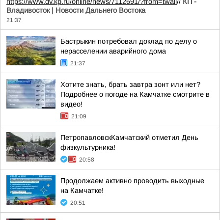
https://www.dv.kp.ru/online/news/7112691/?from=twall
//
КП -
Владивосток | Новости Дальнего Востока
21:37
Бастрыкин потребовал доклад по делу о
нерасселении аварийного дома
21:37
Хотите знать, брать завтра зонт или нет?
Подробнее о погоде на Камчатке смотрите в
видео!
21:09
ПетропавловскКамчатский отметил День
физкультурника!
20:58
Продолжаем активно проводить выходные
на Камчатке!
20:51