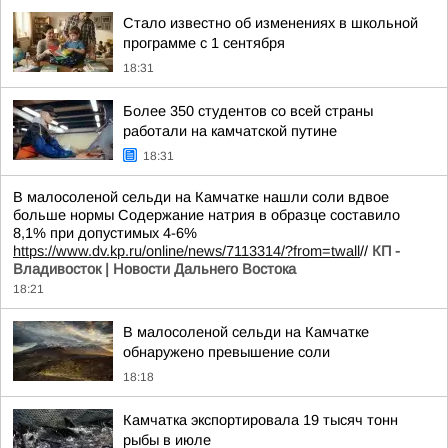
Стало известно об изменениях в школьной
программе с 1 сентября
18:31
Более 350 студентов со всей страны
работали на камчатской путине
18:31
В малосоленой сельди на Камчатке нашли соли вдвое
больше нормы Содержание натрия в образце составило
8,1% при допустимых 4-6%
https://www.dv.kp.ru/online/news/7113314/?from=twall
//
КП -
Владивосток | Новости Дальнего Востока
18:21
В малосоленой сельди на Камчатке
обнаружено превышение соли
18:18
Камчатка экспортировала 19 тысяч тонн
рыбы в июле