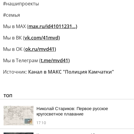
#нашипроекты
#семья
Мы в MAX (
max.ru/id41011231...)
Мы в ВК (
vk.com/41mvd)
Мы в ОК (
ok.ru/mvd41)
Мы в Телеграм (
t.me/mvd41)
Источник:
Канал в МАКС "Полиция Камчатки"
ТОП
Николай Стариков: Первое русское
кругосветное плавание
17:10