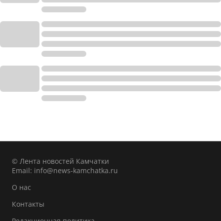
© Лента новостей Камчатки
Email:
info@news-kamchatka.ru
О нас
Контакты
Редакционная политика