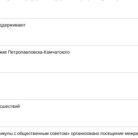
оддерживают
жке Петропавловска-Камчатского
исшествий
аникулы с общественным советом» организовано посещение межр