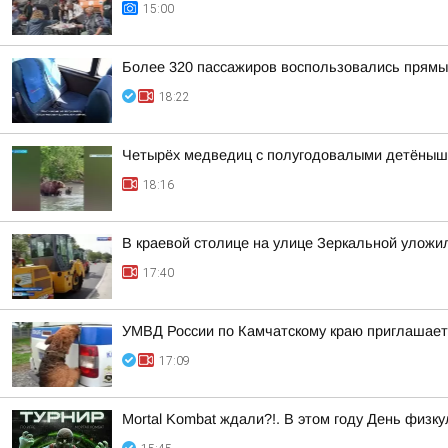
15:00
Более 320 пассажиров воспользовались прямы
18:22
Четырёх медведиц с полугодовалыми детёныша
18:16
В краевой столице на улице Зеркальной уложи
17:40
УМВД России по Камчатскому краю приглашает 
17:09
Mortal Kombat ждали?!. В этом году День физк