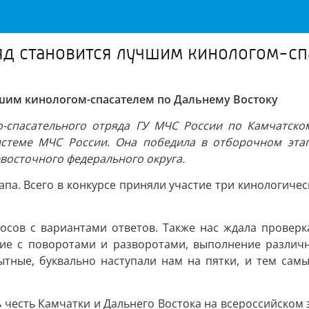
яд становится лучшим кинологом-сп
чшим кинологом-спасателем по Дальнему Востоку
о-спасательного отряда ГУ МЧС России по Камчатско
истеме МЧС России. Она победила в отборочном этап
восточного федерального округа.
апа. Всего в конкурсе приняли участие три кинологиче
росов с вариантами ответов. Также нас ждала проверк
ние с поворотами и разворотами, выполнение различны
ытные, буквально наступали нам на пятки, и тем са
ь честь Камчатки и Дальнего Востока на всероссийском 