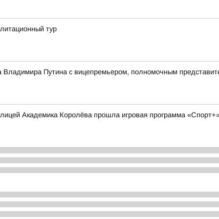
илитационный тур
ва Владимира Путина с вицепремьером, полномочным представи
 улицей Академика Королёва прошла игровая программа «Спорт+