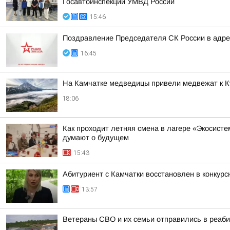
Госавтоинспекции УМВД России
15:46
Поздравление Председателя СК России в адрес
16:45
На Камчатке медведицы привели медвежат к К
18:06
Как проходит летняя смена в лагере «Экосисте
думают о будущем
15:43
Абитуриент с Камчатки восстановлен в конкур
13:57
Ветераны СВО и их семьи отправились в реаби