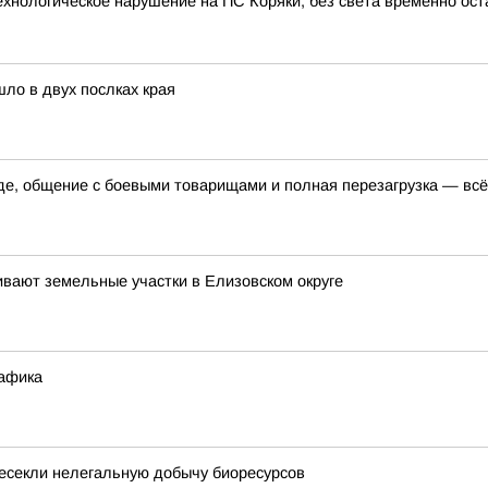
нологическое нарушение на ПС Коряки, без света временно оста
ло в двух послках края
 общение с боевыми товарищами и полная перезагрузка — всё 
ивают земельные участки в Елизовском округе
рафика
есекли нелегальную добычу биоресурсов