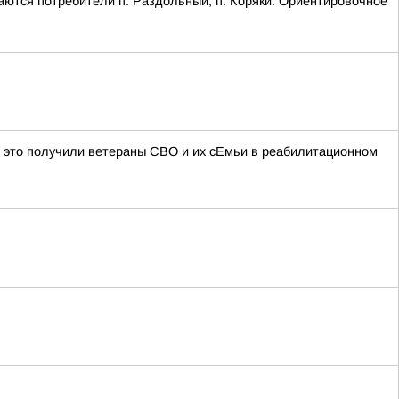
ются потребители п. Раздольный, п. Коряки. Ориентировочное
это получили ветераны СВО и их сЕмьи в реабилитационном