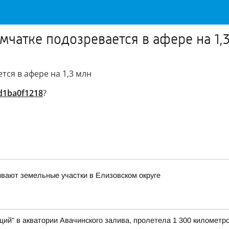
мчатке подозревается в афере на 1,
ся в афере на 1,3 млн
bd1ba0f1218
?
ивают земельные участки в Елизовском округе
ий" в акватории Авачинского залива, пролетела 1 300 километро