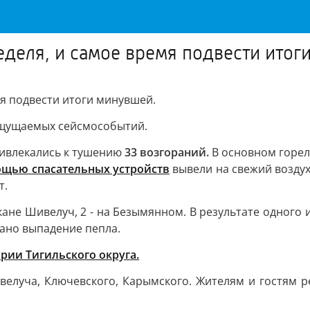
еделя, и самое время подвести ито
мя подвести итоги минувшей.
еощущаемых сейсмособытий.
ивлекались к тушению
33 возгораний.
В основном горели
ощью спасательных устройств
вывели на свежий воздух
т.
ане Шивелуч, 2 - на Безымянном. В результате одного 
ано выпадение пепла.
ии Тигильского округа.
велуча, Ключевского, Карымского. Жителям и гостям р