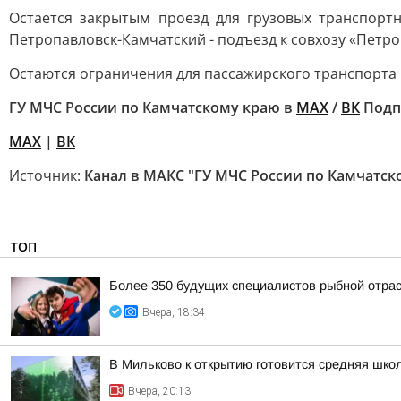
Остается закрытым проезд для грузовых транспортн
Петропавловск-Камчатский - подъезд к совхозу «Петро
Остаются ограничения для пассажирского транспорта 
ГУ МЧС России по Камчатскому краю в
МАХ
/
ВК
Подп
MAX
|
ВК
Источник:
Канал в МАКС "ГУ МЧС России по Камчатск
ТОП
Более 350 будущих специалистов рыбной отра
Вчера, 18:34
В Мильково к открытию готовится средняя шко
Вчера, 20:13