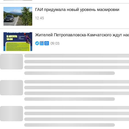
ГАИ придумала новый уровень маскировки
12:45
Жителей Петропавловска-Камчатского ждут н
09:03