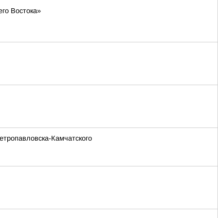
его Востока»
Петропавловска-Камчатского