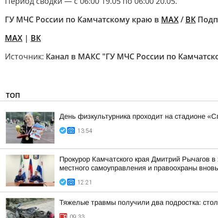
Период сводки — с 06:00 19.05 по 06:00 20.05.
ГУ МЧС России по Камчатскому краю в
МАХ
/
ВК
Подп
MAX
|
ВК
Источник:
Канал в МАКС "ГУ МЧС России по Камчатск
ТОП
День физкультурника проходит на стадионе «Сп
13:54
Прокурор Камчатского края Дмитрий Рычагов в 
местного самоуправления и правоохраны вновь 
12:21
Тяжелые травмы получили два подростка: сто
09:33