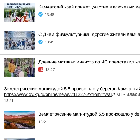
Камчатский край примет участие в ключевых м
13:48
С Днём физкультурника, дорогие жители Камчат
13:45
Древние мотивы: министр по ЧС представил к
13:27
Землетрясение магнитудой 5.5 произошло у берегов Камчатки 
https://www.dv.kp.ru/online/news/7112276/?from=twall
//
КП - Влади
13:21
Землетрясение магнитудой 5,5 произошло у бе
13:21