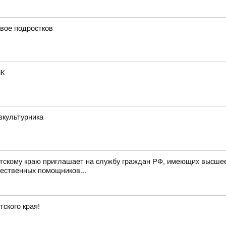
вое подростков
ИК
зкультурника
скому краю приглашает на службу граждан РФ, имеющих высшее 
щественных помощников...
ского края!