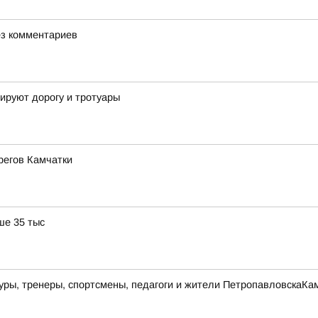
Без комментариев
ируют дорогу и тротуары
регов Камчатки
ше 35 тыс
ры, тренеры, спортсмены, педагоги и жители ПетропавловскаКам