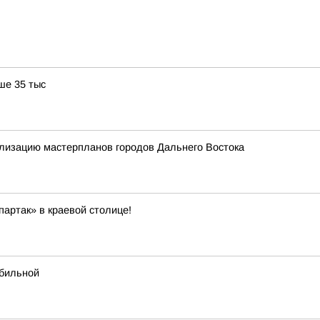
ше 35 тыс
лизацию мастерпланов городов Дальнего Востока
артак» в краевой столице!
абильной